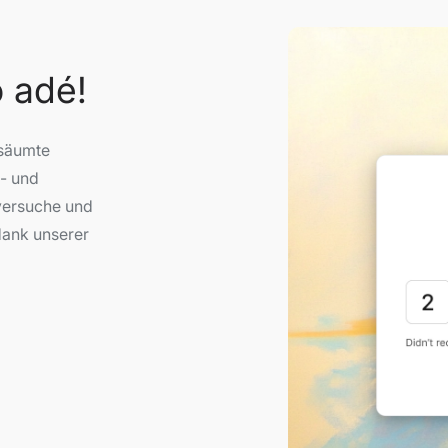
 adé!
rsäumte
s- und
sversuche und
dank unserer